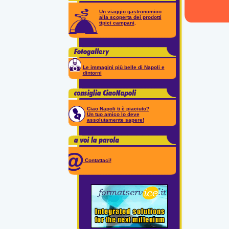
Un viaggio gastronomico
alla scoperta dei prodotti
tipici campani
.
Le immagini più belle di Napoli e
dintorni
Ciao Napoli ti è piaciuto?
Un tuo amico lo deve
assolutamente sapere!
Contattaci!