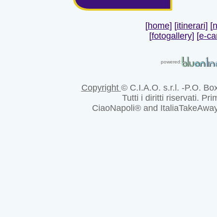
[
home
] [
itinerari
] [
n
[
fotogallery
]
[
e-ca
powered:
Copyright
© C.I.A.O. s.r.l. -P.O. Bo
Tutti i diritti riservati. Pr
CiaoNapoli® and ItaliaTakeAway® 