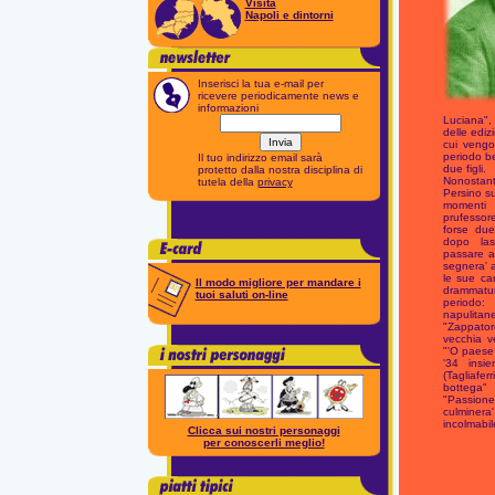
Visita
Napoli e dintorni
Inserisci la tua e-mail per
ricevere periodicamente news e
informazioni
Luciana",
delle ediz
cui vengo
periodo be
Il tuo indirizzo email sarà
due figli.
protetto dalla nostra disciplina di
Nonostant
tutela della
privacy
Persino su
momenti 
prufessor
forse due
dopo las
passare a
segnera' a
le sue ca
Il modo migliore per mandare i
drammatur
tuoi saluti on-line
periodo
napulitan
"Zappato
vecchia v
"'O paese 
'34 insi
(Tagliafer
bottega
"Passione"
culminer
incolmabil
Clicca sui nostri personaggi
per conoscerli meglio!