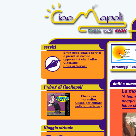
Entra nello spazio servizi
e prendi al volo le
opportunità che ti offre
CiaoNapoli.
Entra in 'servizi'
La mog
'A femm
Clicca per
ingrandire.
peggio 
Clicca per entrare
felice c
nella VirusGallery