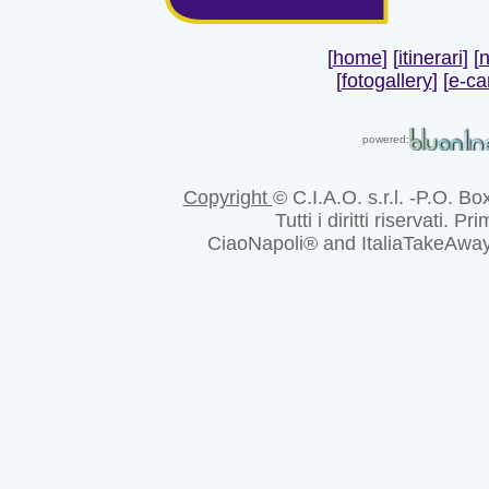
[
home
] [
itinerari
] [
n
[
fotogallery
]
[
e-ca
powered:
Copyright
© C.I.A.O. s.r.l. -P.O. Bo
Tutti i diritti riservati. Pr
CiaoNapoli® and ItaliaTakeAway® 