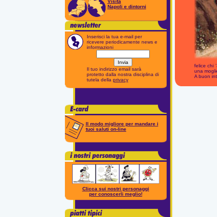
Visita
Napoli e dintorni
Inserisci la tua e-mail per
ricevere periodicamente news e
informazioni
felice chi
Il tuo indirizzo email sarà
una mogli
protetto dalla nostra disciplina di
A buon int
tutela della
privacy
Il modo migliore per mandare i
tuoi saluti on-line
Clicca sui nostri personaggi
per conoscerli meglio!