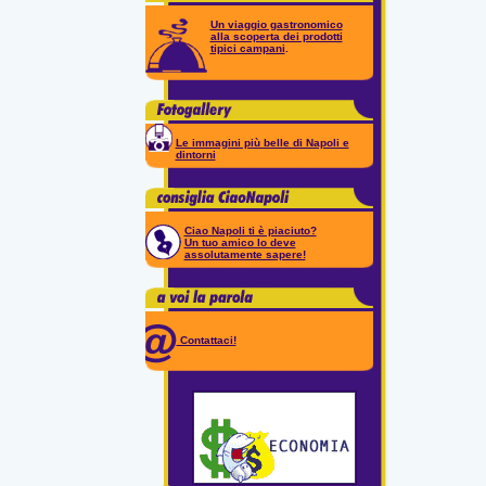
Un viaggio gastronomico
alla scoperta dei prodotti
tipici campani
.
Le immagini più belle di Napoli e
dintorni
Ciao Napoli ti è piaciuto?
Un tuo amico lo deve
assolutamente sapere!
Contattaci!